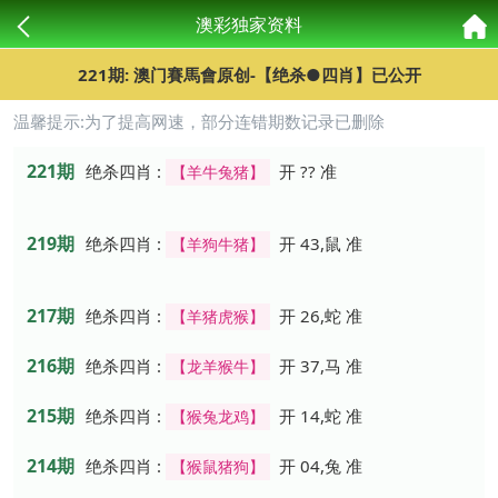
澳彩独家资料
221期: 澳门賽馬會原创-【绝杀●四肖】已公开
温馨提示:为了提高网速，部分连错期数记录已删除
221期
绝杀四肖 :
开 ?? 准
【羊牛兔猪】
219期
绝杀四肖 :
开 43,鼠 准
【羊狗牛猪】
217期
绝杀四肖 :
开 26,蛇 准
【羊猪虎猴】
216期
绝杀四肖 :
开 37,马 准
【龙羊猴牛】
215期
绝杀四肖 :
开 14,蛇 准
【猴兔龙鸡】
214期
绝杀四肖 :
开 04,兔 准
【猴鼠猪狗】