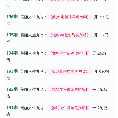
准
196期
美丽人生九肖 :
开 39,龙
【猴猪
龙
鼠牛马虎兔狗】
准
195期
美丽人生九肖 :
开 25,马
【蛇狗鸡猴龙
马
兔羊猪】
准
194期
美丽人生九肖 :
开 26,蛇
【龙狗虎羊鼠鸡猴猪马】
错
193期
美丽人生九肖 :
开 09,狗
【猴龙鼠牛蛇羊猪
狗
鸡】
准
192期
美丽人生九肖 :
开 25,马
【鼠猪牛猴虎龙羊蛇兔】
错
191期
美丽人生九肖 :
开 29,虎
【猴蛇龙牛马羊兔狗猪】
错