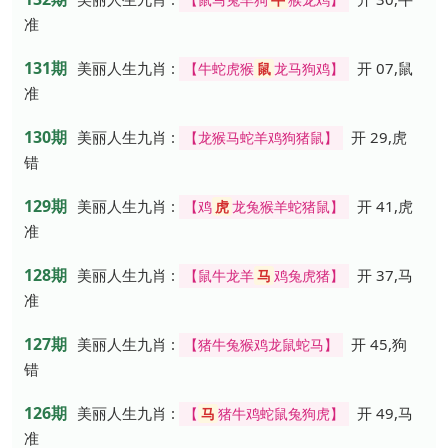
准
131期
美丽人生九肖 :
开 07,鼠
【牛蛇虎猴
鼠
龙马狗鸡】
准
130期
美丽人生九肖 :
开 29,虎
【龙猴马蛇羊鸡狗猪鼠】
错
129期
美丽人生九肖 :
开 41,虎
【鸡
虎
龙兔猴羊蛇猪鼠】
准
128期
美丽人生九肖 :
开 37,马
【鼠牛龙羊
马
鸡兔虎猪】
准
127期
美丽人生九肖 :
开 45,狗
【猪牛兔猴鸡龙鼠蛇马】
错
126期
美丽人生九肖 :
开 49,马
【
马
猪牛鸡蛇鼠兔狗虎】
准