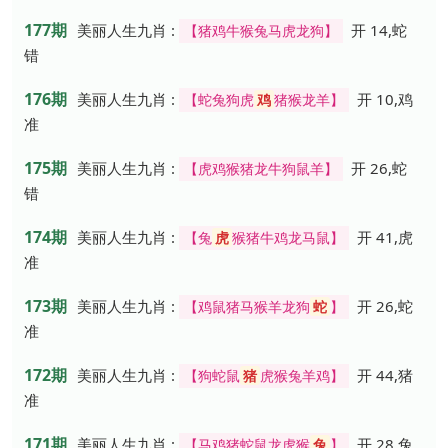
177期
美丽人生九肖 :
开 14,蛇
【猪鸡牛猴兔马虎龙狗】
错
176期
美丽人生九肖 :
开 10,鸡
【蛇兔狗虎
鸡
猪猴龙羊】
准
175期
美丽人生九肖 :
开 26,蛇
【虎鸡猴猪龙牛狗鼠羊】
错
174期
美丽人生九肖 :
开 41,虎
【兔
虎
猴猪牛鸡龙马鼠】
准
173期
美丽人生九肖 :
开 26,蛇
【鸡鼠猪马猴羊龙狗
蛇
】
准
172期
美丽人生九肖 :
开 44,猪
【狗蛇鼠
猪
虎猴兔羊鸡】
准
171期
美丽人生九肖 :
开 28,兔
【马鸡猪蛇鼠龙虎猴
兔
】