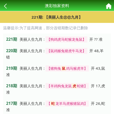
澳彩独家资料
221期: 【美丽人生㊣㊣九肖】
温馨提示:为了提高网速，部分连错期数记录已删除
221期
美丽人生九肖 :
开 ?? 准
【狗鸡虎马蛇猴龙兔鼠】
220期
美丽人生九肖 :
开 48,羊
【鼠鸡猴兔猪虎牛马龙】
错
219期
美丽人生九肖 :
开 43,鼠
【猪狗兔
鼠
鸡马猴虎羊】
准
218期
美丽人生九肖 :
开 17,虎
【羊鸡狗兔龙鼠
虎
蛇猪】
准
217期
美丽人生九肖 :
开 26,蛇
【
蛇
龙羊马虎猴猪鼠鸡】
准