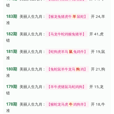
错
183期
美丽人生九肖 :
开 24,羊
【猴龙兔猪虎牛
羊
鼠蛇】
准
182期
美丽人生九肖 :
开 41,虎
【马龙牛蛇鸡猴兔猪羊】
错
181期
美丽人生九肖 :
开 19,鼠
【蛇狗虎羊马
鼠
兔鸡牛】
准
180期
美丽人生九肖 :
开 21,狗
【兔蛇鼠羊牛龙马
狗
鸡】
准
179期
美丽人生九肖 :
开 15,龙
【羊牛虎猪鼠马蛇鸡狗】
错
178期
美丽人生九肖 :
开 18,牛
【猴蛇龙马虎
牛
鸡狗羊】
准