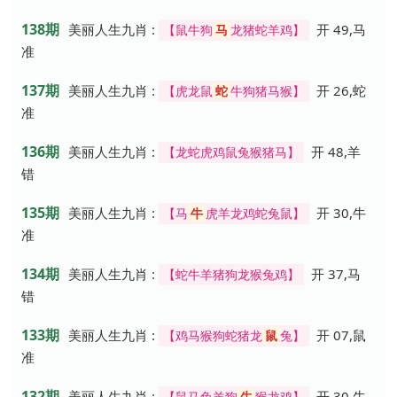
138期
美丽人生九肖 :
开 49,马
【鼠牛狗
马
龙猪蛇羊鸡】
准
137期
美丽人生九肖 :
开 26,蛇
【虎龙鼠
蛇
牛狗猪马猴】
准
136期
美丽人生九肖 :
开 48,羊
【龙蛇虎鸡鼠兔猴猪马】
错
135期
美丽人生九肖 :
开 30,牛
【马
牛
虎羊龙鸡蛇兔鼠】
准
134期
美丽人生九肖 :
开 37,马
【蛇牛羊猪狗龙猴兔鸡】
错
133期
美丽人生九肖 :
开 07,鼠
【鸡马猴狗蛇猪龙
鼠
兔】
准
132期
美丽人生九肖 :
开 30,牛
【鼠马兔羊狗
牛
猴龙鸡】