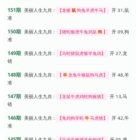
151期
美丽人生九肖 :
开 31,鼠
【龙猴
鼠
狗兔羊虎牛马】
准
150期
美丽人生九肖 :
开 09,狗
【猪蛇猴虎牛兔鸡鼠
狗
】
准
149期
美丽人生九肖 :
开 27,龙
【马蛇猪鼠虎猴羊兔鸡】
错
148期
美丽人生九肖 :
开 48,羊
【
羊
龙兔牛猴鼠狗马虎】
准
147期
美丽人生九肖 :
开 13,马
【龙鼠牛虎鸡蛇狗猴猪】
错
146期
美丽人生九肖 :
开 42,牛
【兔鸡狗羊蛇
牛
马虎猪】
准
145期
美丽人生九肖 :
开 05,虎
【马龙牛猴猪羊兔狗鸡】