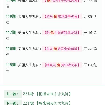
119期
美丽人生九肖 :
开 11,猴
【
猴
马鸡羊牛猪蛇狗兔】
准
118期
美丽人生九肖 :
开 08,猪
【狗马
猪
蛇龙虎牛鸡兔】
准
117期
美丽人生九肖 :
开 16,兔
【狗
兔
牛蛇虎猪马龙鸡】
准
116期
美丽人生九肖 :
开 22,鸡
【羊龙
鸡
猴马兔蛇猪鼠】
准
115期
美丽人生九肖 :
开 04,兔
【猴鼠马
兔
狗牛猪龙羊】
准
221期: 【把握未来㊣㊣九肖】
上一篇：
221期: 【独来独去㊣㊣九肖】
下一篇：