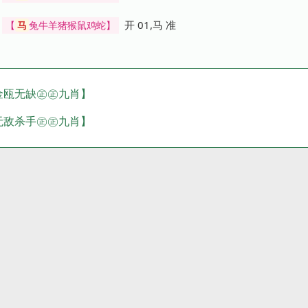
开 01,马 准
【
马
兔牛羊猪猴鼠鸡蛇】
 【金瓯无缺㊣㊣九肖】
 【无敌杀手㊣㊣九肖】