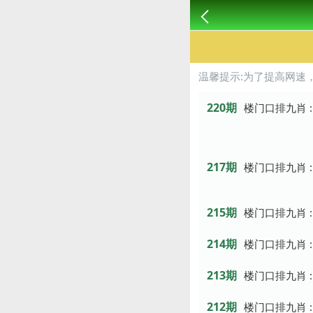
温馨提示:为了提高网速
220期
楼门口排九肖 :
217期
楼门口排九肖 :
215期
楼门口排九肖 :
214期
楼门口排九肖 :
213期
楼门口排九肖 :
212期
楼门口排九肖 :